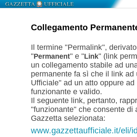
Collegamento Permanent
Il termine "Permalink", derivat
"
" e "
" (link perm
Permanent
Link
un collegamento stabile ad un
permanente fa sì che il link ad
Ufficiale" ad un atto oppure a
funzionante e valido.
Il seguente link, pertanto, rapp
"funzionante" che consente di a
Gazzetta selezionata:
www.gazzettaufficiale.it/el