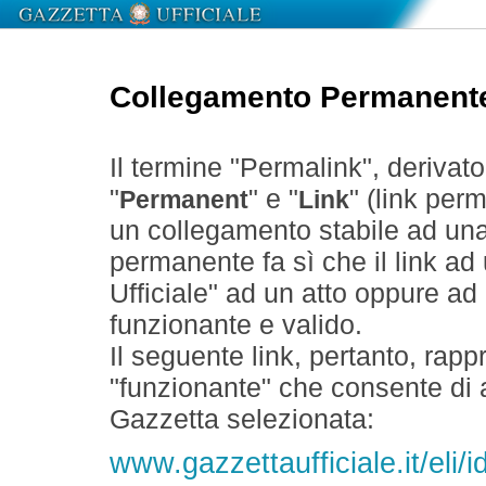
Collegamento Permanent
Il termine "Permalink", derivat
"
" e "
" (link perm
Permanent
Link
un collegamento stabile ad un
permanente fa sì che il link ad
Ufficiale" ad un atto oppure a
funzionante e valido.
Il seguente link, pertanto, rapp
"funzionante" che consente di a
Gazzetta selezionata:
www.gazzettaufficiale.it/el