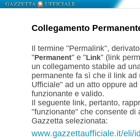
Collegamento Permanent
Il termine "Permalink", derivat
"
" e "
" (link perm
Permanent
Link
un collegamento stabile ad un
permanente fa sì che il link ad
Ufficiale" ad un atto oppure a
funzionante e valido.
Il seguente link, pertanto, rapp
"funzionante" che consente di a
Gazzetta selezionata:
www.gazzettaufficiale.it/el