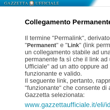
Collegamento Permanent
Il termine "Permalink", derivat
"
" e "
" (link perm
Permanent
Link
un collegamento stabile ad un
permanente fa sì che il link ad
Ufficiale" ad un atto oppure a
funzionante e valido.
Il seguente link, pertanto, rapp
"funzionante" che consente di a
Gazzetta selezionata:
www.gazzettaufficiale.it/el