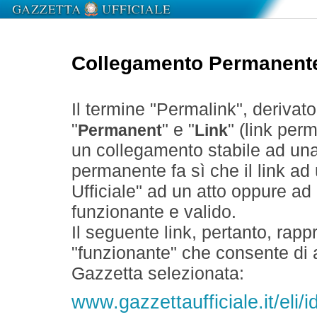
Collegamento Permanent
Il termine "Permalink", derivat
"
" e "
" (link perm
Permanent
Link
un collegamento stabile ad un
permanente fa sì che il link ad
Ufficiale" ad un atto oppure a
funzionante e valido.
Il seguente link, pertanto, rapp
"funzionante" che consente di a
Gazzetta selezionata:
www.gazzettaufficiale.it/el