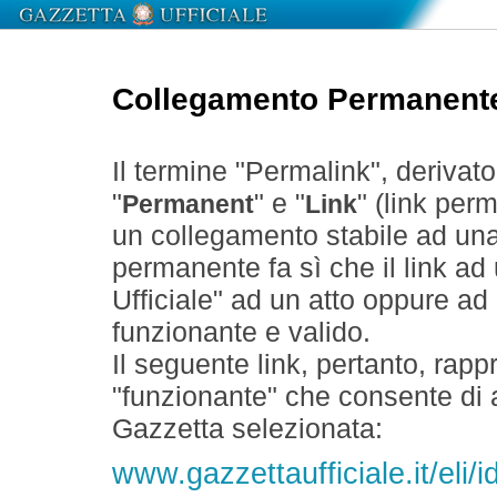
Collegamento Permanent
Il termine "Permalink", derivat
"
" e "
" (link perm
Permanent
Link
un collegamento stabile ad un
permanente fa sì che il link ad
Ufficiale" ad un atto oppure a
funzionante e valido.
Il seguente link, pertanto, rapp
"funzionante" che consente di a
Gazzetta selezionata:
www.gazzettaufficiale.it/el