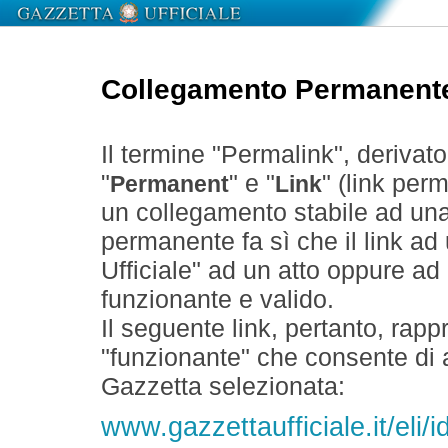
Collegamento Permanent
Il termine "Permalink", derivat
"
" e "
" (link perm
Permanent
Link
un collegamento stabile ad un
permanente fa sì che il link ad
Ufficiale" ad un atto oppure a
funzionante e valido.
Il seguente link, pertanto, rapp
"funzionante" che consente di a
Gazzetta selezionata:
www.gazzettaufficiale.it/el