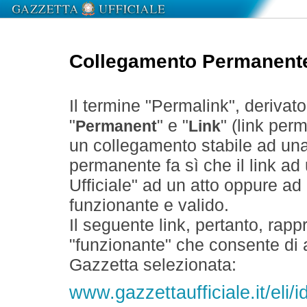
Collegamento Permanent
Il termine "Permalink", derivat
"
" e "
" (link perm
Permanent
Link
un collegamento stabile ad un
permanente fa sì che il link ad
Ufficiale" ad un atto oppure a
funzionante e valido.
Il seguente link, pertanto, rapp
"funzionante" che consente di a
Gazzetta selezionata:
www.gazzettaufficiale.it/el