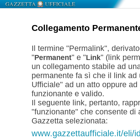
Collegamento Permanent
Il termine "Permalink", derivat
"
" e "
" (link perm
Permanent
Link
un collegamento stabile ad un
permanente fa sì che il link ad
Ufficiale" ad un atto oppure a
funzionante e valido.
Il seguente link, pertanto, rapp
"funzionante" che consente di a
Gazzetta selezionata:
www.gazzettaufficiale.it/el