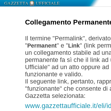
Collegamento Permanent
Il termine "Permalink", derivat
"
" e "
" (link perm
Permanent
Link
un collegamento stabile ad un
permanente fa sì che il link ad
Ufficiale" ad un atto oppure a
funzionante e valido.
Il seguente link, pertanto, rapp
"funzionante" che consente di a
Gazzetta selezionata:
www.gazzettaufficiale.it/el