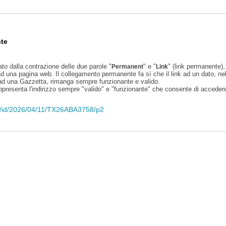
te
ato dalla contrazione delle due parole "
" e "
" (link permanente), 
Permanent
Link
d una pagina web. Il collegamento permanente fa sì che il link ad un dato, ne
 ad una Gazzetta, rimanga sempre funzionante e valido.
appresenta l'indirizzo sempre "valido" e "funzionante" che consente di accedere 
eli/id/2026/04/11/TX26ABA3758/p2