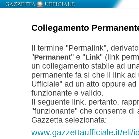
Collegamento Permanent
Il termine "Permalink", derivat
"
" e "
" (link perm
Permanent
Link
un collegamento stabile ad un
permanente fa sì che il link ad
Ufficiale" ad un atto oppure a
funzionante e valido.
Il seguente link, pertanto, rapp
"funzionante" che consente di a
Gazzetta selezionata:
www.gazzettaufficiale.it/el