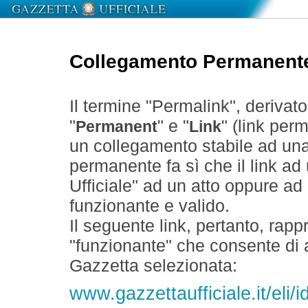
Collegamento Permanent
Il termine "Permalink", derivat
"
" e "
" (link perm
Permanent
Link
un collegamento stabile ad un
permanente fa sì che il link ad
Ufficiale" ad un atto oppure a
funzionante e valido.
Il seguente link, pertanto, rapp
"funzionante" che consente di a
Gazzetta selezionata:
www.gazzettaufficiale.it/el