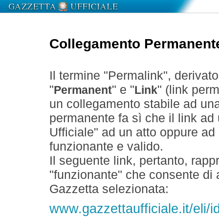
Collegamento Permanent
Il termine "Permalink", derivat
"
" e "
" (link perm
Permanent
Link
un collegamento stabile ad un
permanente fa sì che il link ad
Ufficiale" ad un atto oppure a
funzionante e valido.
Il seguente link, pertanto, rapp
"funzionante" che consente di a
Gazzetta selezionata:
www.gazzettaufficiale.it/el