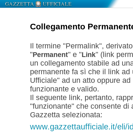
Collegamento Permanent
Il termine "Permalink", derivat
"
" e "
" (link perm
Permanent
Link
un collegamento stabile ad un
permanente fa sì che il link ad
Ufficiale" ad un atto oppure a
funzionante e valido.
Il seguente link, pertanto, rapp
"funzionante" che consente di a
Gazzetta selezionata:
www.gazzettaufficiale.it/el