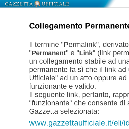
Collegamento Permanent
Il termine "Permalink", derivat
"
" e "
" (link perm
Permanent
Link
un collegamento stabile ad un
permanente fa sì che il link ad
Ufficiale" ad un atto oppure a
funzionante e valido.
Il seguente link, pertanto, rapp
"funzionante" che consente di a
Gazzetta selezionata:
www.gazzettaufficiale.it/el