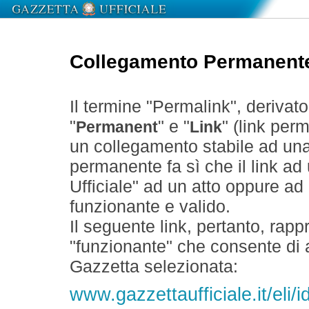
Collegamento Permanent
Il termine "Permalink", derivat
"
" e "
" (link perm
Permanent
Link
un collegamento stabile ad un
permanente fa sì che il link ad
Ufficiale" ad un atto oppure a
funzionante e valido.
Il seguente link, pertanto, rapp
"funzionante" che consente di a
Gazzetta selezionata:
www.gazzettaufficiale.it/el