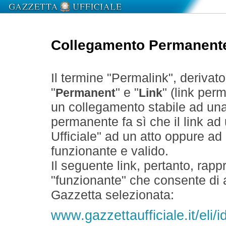
Collegamento Permanent
Il termine "Permalink", derivat
"
" e "
" (link perm
Permanent
Link
un collegamento stabile ad un
permanente fa sì che il link ad
Ufficiale" ad un atto oppure a
funzionante e valido.
Il seguente link, pertanto, rapp
"funzionante" che consente di a
Gazzetta selezionata:
www.gazzettaufficiale.it/el