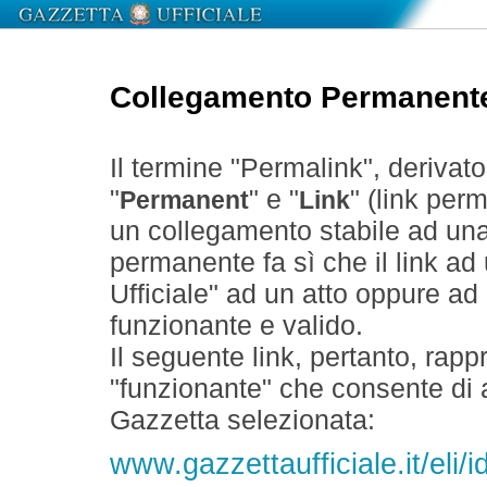
Collegamento Permanent
Il termine "Permalink", derivat
"
" e "
" (link perm
Permanent
Link
un collegamento stabile ad un
permanente fa sì che il link ad
Ufficiale" ad un atto oppure a
funzionante e valido.
Il seguente link, pertanto, rapp
"funzionante" che consente di a
Gazzetta selezionata:
www.gazzettaufficiale.it/el