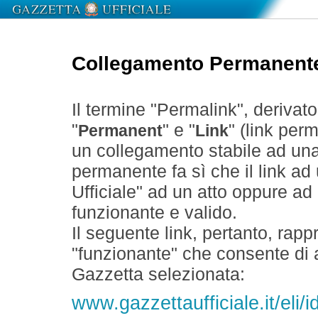
Collegamento Permanent
Il termine "Permalink", derivat
"
" e "
" (link perm
Permanent
Link
un collegamento stabile ad un
permanente fa sì che il link ad
Ufficiale" ad un atto oppure a
funzionante e valido.
Il seguente link, pertanto, rapp
"funzionante" che consente di a
Gazzetta selezionata:
www.gazzettaufficiale.it/el