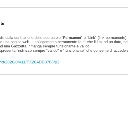
te
ato dalla contrazione delle due parole "
" e "
" (link permanente), 
Permanent
Link
d una pagina web. Il collegamento permanente fa sì che il link ad un dato, ne
 ad una Gazzetta, rimanga sempre funzionante e valido.
appresenta l'indirizzo sempre "valido" e "funzionante" che consente di accedere 
eli/id/2026/04/11/TX26ADD3788/p2