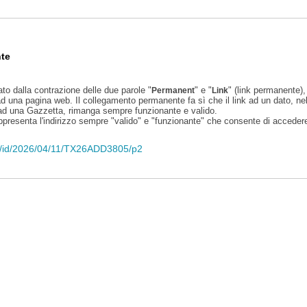
te
ato dalla contrazione delle due parole "
" e "
" (link permanente), 
Permanent
Link
d una pagina web. Il collegamento permanente fa sì che il link ad un dato, ne
 ad una Gazzetta, rimanga sempre funzionante e valido.
appresenta l'indirizzo sempre "valido" e "funzionante" che consente di accedere 
eli/id/2026/04/11/TX26ADD3805/p2