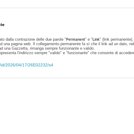
te
ato dalla contrazione delle due parole "
" e "
" (link permanente), 
Permanent
Link
d una pagina web. Il collegamento permanente fa sì che il link ad un dato, ne
 ad una Gazzetta, rimanga sempre funzionante e valido.
appresenta l'indirizzo sempre "valido" e "funzionante" che consente di accedere 
eli/id/2026/04/17/26E02232/s4