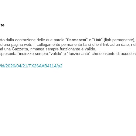
te
ato dalla contrazione delle due parole "
" e "
" (link permanente), 
Permanent
Link
d una pagina web. Il collegamento permanente fa sì che il link ad un dato, ne
 ad una Gazzetta, rimanga sempre funzionante e valido.
appresenta l'indirizzo sempre "valido" e "funzionante" che consente di accedere 
eli/id/2026/04/21/TX26AAB4114/p2