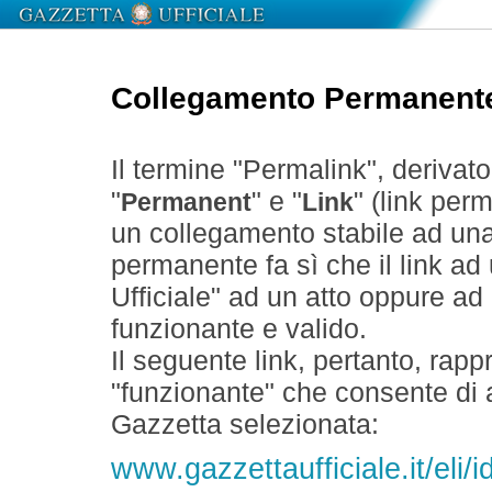
Collegamento Permanent
Il termine "Permalink", derivat
"
" e "
" (link perm
Permanent
Link
un collegamento stabile ad un
permanente fa sì che il link ad
Ufficiale" ad un atto oppure a
funzionante e valido.
Il seguente link, pertanto, rapp
"funzionante" che consente di a
Gazzetta selezionata:
www.gazzettaufficiale.it/el