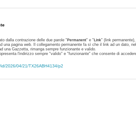
te
ato dalla contrazione delle due parole "
" e "
" (link permanente), 
Permanent
Link
d una pagina web. Il collegamento permanente fa sì che il link ad un dato, ne
 ad una Gazzetta, rimanga sempre funzionante e valido.
appresenta l'indirizzo sempre "valido" e "funzionante" che consente di accedere 
eli/id/2026/04/21/TX26ABH4134/p2