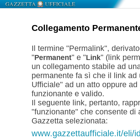
Collegamento Permanent
Il termine "Permalink", derivat
"
" e "
" (link perm
Permanent
Link
un collegamento stabile ad un
permanente fa sì che il link ad
Ufficiale" ad un atto oppure a
funzionante e valido.
Il seguente link, pertanto, rapp
"funzionante" che consente di a
Gazzetta selezionata:
www.gazzettaufficiale.it/el