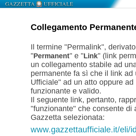
Collegamento Permanent
Il termine "Permalink", derivat
"
" e "
" (link perm
Permanent
Link
un collegamento stabile ad un
permanente fa sì che il link ad
Ufficiale" ad un atto oppure a
funzionante e valido.
Il seguente link, pertanto, rapp
"funzionante" che consente di a
Gazzetta selezionata:
www.gazzettaufficiale.it/el