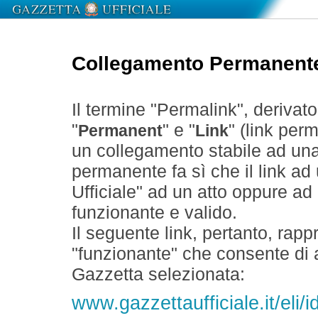
Collegamento Permanent
Il termine "Permalink", derivat
"
" e "
" (link perm
Permanent
Link
un collegamento stabile ad un
permanente fa sì che il link ad
Ufficiale" ad un atto oppure a
funzionante e valido.
Il seguente link, pertanto, rapp
"funzionante" che consente di a
Gazzetta selezionata:
www.gazzettaufficiale.it/el