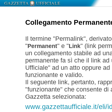
Collegamento Permanent
Il termine "Permalink", derivat
"
" e "
" (link perm
Permanent
Link
un collegamento stabile ad un
permanente fa sì che il link ad
Ufficiale" ad un atto oppure a
funzionante e valido.
Il seguente link, pertanto, rapp
"funzionante" che consente di a
Gazzetta selezionata:
www.gazzettaufficiale.it/el