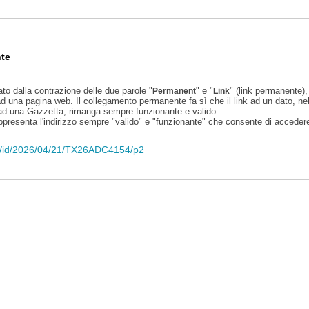
te
ato dalla contrazione delle due parole "
" e "
" (link permanente), 
Permanent
Link
d una pagina web. Il collegamento permanente fa sì che il link ad un dato, ne
 ad una Gazzetta, rimanga sempre funzionante e valido.
appresenta l'indirizzo sempre "valido" e "funzionante" che consente di accedere 
eli/id/2026/04/21/TX26ADC4154/p2