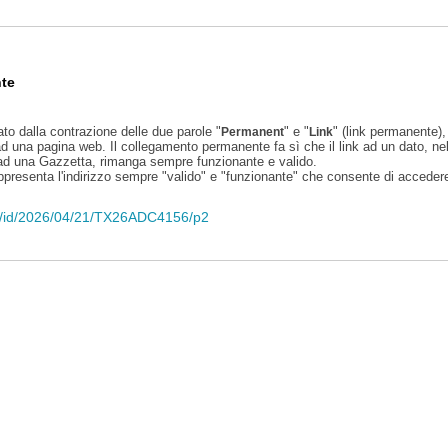
te
ato dalla contrazione delle due parole "
" e "
" (link permanente), 
Permanent
Link
d una pagina web. Il collegamento permanente fa sì che il link ad un dato, ne
 ad una Gazzetta, rimanga sempre funzionante e valido.
appresenta l'indirizzo sempre "valido" e "funzionante" che consente di accedere 
eli/id/2026/04/21/TX26ADC4156/p2