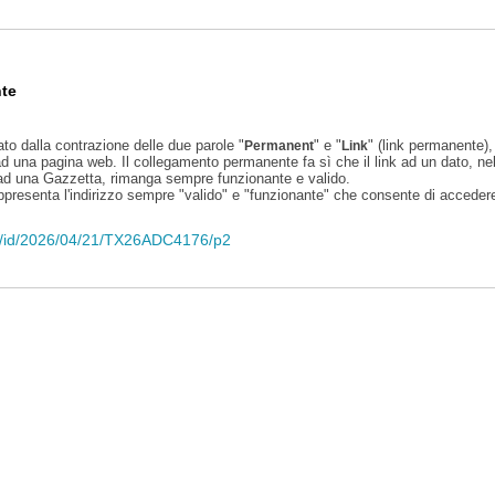
te
ato dalla contrazione delle due parole "
" e "
" (link permanente), 
Permanent
Link
d una pagina web. Il collegamento permanente fa sì che il link ad un dato, ne
 ad una Gazzetta, rimanga sempre funzionante e valido.
appresenta l'indirizzo sempre "valido" e "funzionante" che consente di accedere 
eli/id/2026/04/21/TX26ADC4176/p2