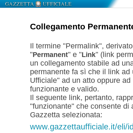
Collegamento Permanent
Il termine "Permalink", derivat
"
" e "
" (link perm
Permanent
Link
un collegamento stabile ad un
permanente fa sì che il link ad
Ufficiale" ad un atto oppure a
funzionante e valido.
Il seguente link, pertanto, rapp
"funzionante" che consente di a
Gazzetta selezionata:
www.gazzettaufficiale.it/el