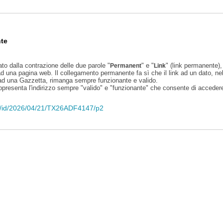
te
ato dalla contrazione delle due parole "
" e "
" (link permanente), 
Permanent
Link
d una pagina web. Il collegamento permanente fa sì che il link ad un dato, ne
 ad una Gazzetta, rimanga sempre funzionante e valido.
appresenta l'indirizzo sempre "valido" e "funzionante" che consente di accedere 
eli/id/2026/04/21/TX26ADF4147/p2