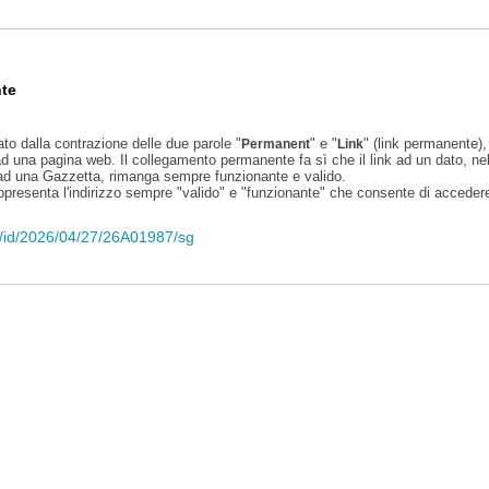
te
ato dalla contrazione delle due parole "
" e "
" (link permanente), 
Permanent
Link
d una pagina web. Il collegamento permanente fa sì che il link ad un dato, ne
 ad una Gazzetta, rimanga sempre funzionante e valido.
appresenta l'indirizzo sempre "valido" e "funzionante" che consente di accedere 
eli/id/2026/04/27/26A01987/sg