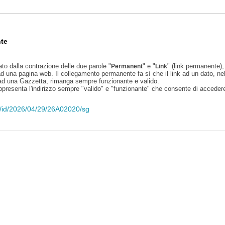
te
ato dalla contrazione delle due parole "
" e "
" (link permanente), 
Permanent
Link
d una pagina web. Il collegamento permanente fa sì che il link ad un dato, ne
 ad una Gazzetta, rimanga sempre funzionante e valido.
appresenta l'indirizzo sempre "valido" e "funzionante" che consente di accedere 
eli/id/2026/04/29/26A02020/sg