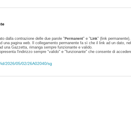
te
ato dalla contrazione delle due parole "
" e "
" (link permanente), 
Permanent
Link
d una pagina web. Il collegamento permanente fa sì che il link ad un dato, ne
 ad una Gazzetta, rimanga sempre funzionante e valido.
appresenta l'indirizzo sempre "valido" e "funzionante" che consente di accedere 
eli/id/2026/05/02/26A02040/sg