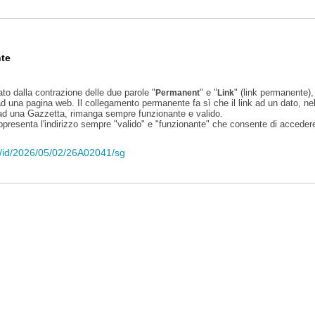
te
ato dalla contrazione delle due parole "
" e "
" (link permanente), 
Permanent
Link
d una pagina web. Il collegamento permanente fa sì che il link ad un dato, ne
 ad una Gazzetta, rimanga sempre funzionante e valido.
appresenta l'indirizzo sempre "valido" e "funzionante" che consente di accedere 
eli/id/2026/05/02/26A02041/sg