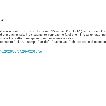
te
ato dalla contrazione delle due parole "
" e "
" (link permanente), 
Permanent
Link
d una pagina web. Il collegamento permanente fa sì che il link ad un dato, ne
 ad una Gazzetta, rimanga sempre funzionante e valido.
appresenta l'indirizzo sempre "valido" e "funzionante" che consente di accedere 
eli/id/2026/05/04/26A02065/sg