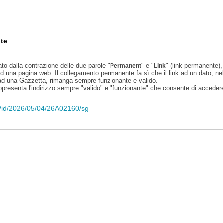
te
ato dalla contrazione delle due parole "
" e "
" (link permanente), 
Permanent
Link
d una pagina web. Il collegamento permanente fa sì che il link ad un dato, ne
 ad una Gazzetta, rimanga sempre funzionante e valido.
appresenta l'indirizzo sempre "valido" e "funzionante" che consente di accedere 
eli/id/2026/05/04/26A02160/sg