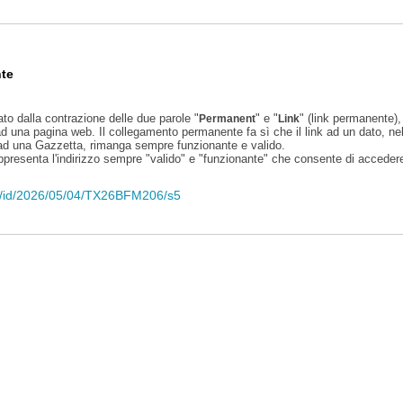
te
ato dalla contrazione delle due parole "
" e "
" (link permanente), 
Permanent
Link
d una pagina web. Il collegamento permanente fa sì che il link ad un dato, ne
 ad una Gazzetta, rimanga sempre funzionante e valido.
appresenta l'indirizzo sempre "valido" e "funzionante" che consente di accedere 
eli/id/2026/05/04/TX26BFM206/s5