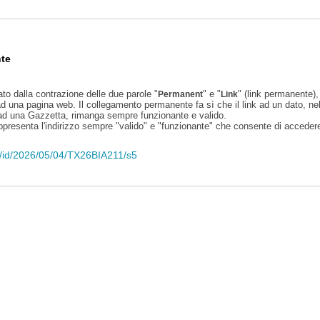
te
ato dalla contrazione delle due parole "
" e "
" (link permanente), 
Permanent
Link
d una pagina web. Il collegamento permanente fa sì che il link ad un dato, ne
 ad una Gazzetta, rimanga sempre funzionante e valido.
appresenta l'indirizzo sempre "valido" e "funzionante" che consente di accedere 
eli/id/2026/05/04/TX26BIA211/s5