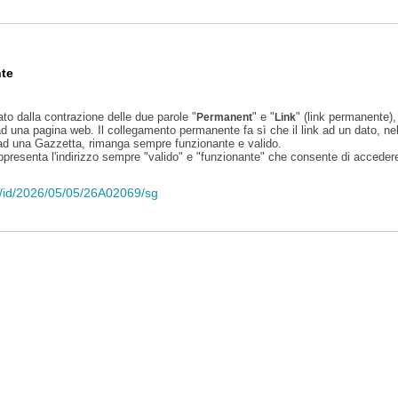
te
ato dalla contrazione delle due parole "
" e "
" (link permanente), 
Permanent
Link
d una pagina web. Il collegamento permanente fa sì che il link ad un dato, ne
 ad una Gazzetta, rimanga sempre funzionante e valido.
appresenta l'indirizzo sempre "valido" e "funzionante" che consente di accedere 
eli/id/2026/05/05/26A02069/sg