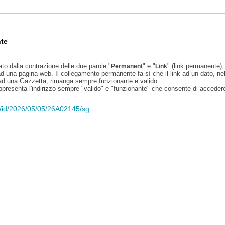
te
ato dalla contrazione delle due parole "
" e "
" (link permanente), 
Permanent
Link
d una pagina web. Il collegamento permanente fa sì che il link ad un dato, ne
 ad una Gazzetta, rimanga sempre funzionante e valido.
appresenta l'indirizzo sempre "valido" e "funzionante" che consente di accedere 
eli/id/2026/05/05/26A02145/sg