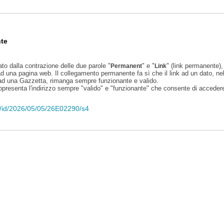
te
ato dalla contrazione delle due parole "
" e "
" (link permanente), 
Permanent
Link
d una pagina web. Il collegamento permanente fa sì che il link ad un dato, ne
 ad una Gazzetta, rimanga sempre funzionante e valido.
appresenta l'indirizzo sempre "valido" e "funzionante" che consente di accedere 
eli/id/2026/05/05/26E02290/s4