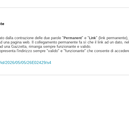
te
ato dalla contrazione delle due parole "
" e "
" (link permanente), 
Permanent
Link
d una pagina web. Il collegamento permanente fa sì che il link ad un dato, ne
 ad una Gazzetta, rimanga sempre funzionante e valido.
appresenta l'indirizzo sempre "valido" e "funzionante" che consente di accedere 
eli/id/2026/05/05/26E02429/s4