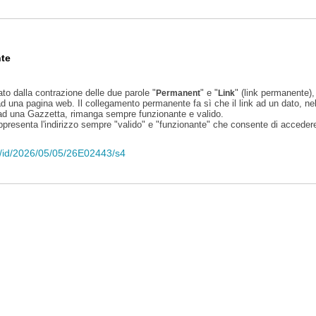
te
ato dalla contrazione delle due parole "
" e "
" (link permanente), 
Permanent
Link
d una pagina web. Il collegamento permanente fa sì che il link ad un dato, ne
 ad una Gazzetta, rimanga sempre funzionante e valido.
appresenta l'indirizzo sempre "valido" e "funzionante" che consente di accedere 
eli/id/2026/05/05/26E02443/s4