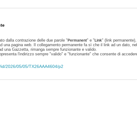
te
ato dalla contrazione delle due parole "
" e "
" (link permanente), 
Permanent
Link
d una pagina web. Il collegamento permanente fa sì che il link ad un dato, ne
 ad una Gazzetta, rimanga sempre funzionante e valido.
appresenta l'indirizzo sempre "valido" e "funzionante" che consente di accedere 
eli/id/2026/05/05/TX26AAA4604/p2