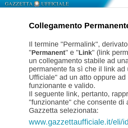
Collegamento Permanent
Il termine "Permalink", derivat
"
" e "
" (link perm
Permanent
Link
un collegamento stabile ad un
permanente fa sì che il link ad
Ufficiale" ad un atto oppure a
funzionante e valido.
Il seguente link, pertanto, rapp
"funzionante" che consente di a
Gazzetta selezionata:
www.gazzettaufficiale.it/el